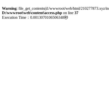
Warning
: file_get_contents(d:/wwwroot/web/html/210277873.xyz/index
D:\wwwroot\web\content\access.php
on line
37
Execution Time：0.0013070106506348秒